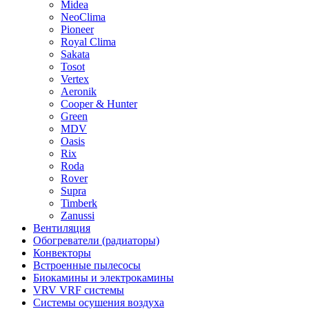
Midea
NeoClima
Pioneer
Royal Clima
Sakata
Tosot
Vertex
Aeronik
Cooper & Hunter
Green
MDV
Oasis
Rix
Roda
Rover
Supra
Timberk
Zanussi
Вентиляция
Обогреватели (радиаторы)
Конвекторы
Встроенные пылесосы
Биокамины и электрокамины
VRV VRF системы
Системы осушения воздуха