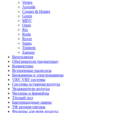
Vertex
Aeronik
Cooper & Hunter
Green
MDV
Oasis
Rix
Roda
Rover
Supra
Timberk
Zanussi
Вентиляция
Обогреватели (радиаторы)
Конвекторы
Встроенные пылесосы
Биокамины и электрокамины
VRV VRF системы
Системы осушения воздуха
Увлажнители воздуха
Чиллеры и фанкойлы
Тёплый пол
Бактерицидные лампы
УФ рециркуляторы
Фильтры для моек воздуха