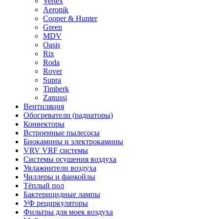
Vertex
Aeronik
Cooper & Hunter
Green
MDV
Oasis
Rix
Roda
Rover
Supra
Timberk
Zanussi
Вентиляция
Обогреватели (радиаторы)
Конвекторы
Встроенные пылесосы
Биокамины и электрокамины
VRV VRF системы
Системы осушения воздуха
Увлажнители воздуха
Чиллеры и фанкойлы
Тёплый пол
Бактерицидные лампы
УФ рециркуляторы
Фильтры для моек воздуха