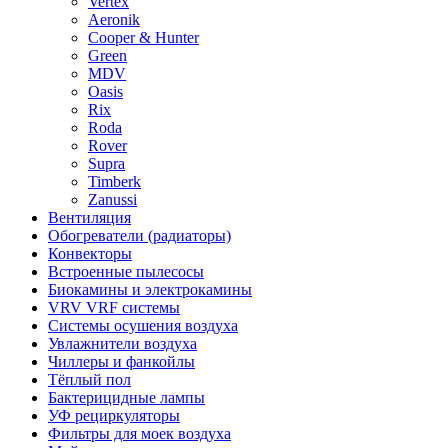
Vertex
Aeronik
Cooper & Hunter
Green
MDV
Oasis
Rix
Roda
Rover
Supra
Timberk
Zanussi
Вентиляция
Обогреватели (радиаторы)
Конвекторы
Встроенные пылесосы
Биокамины и электрокамины
VRV VRF системы
Системы осушения воздуха
Увлажнители воздуха
Чиллеры и фанкойлы
Тёплый пол
Бактерицидные лампы
УФ рециркуляторы
Фильтры для моек воздуха