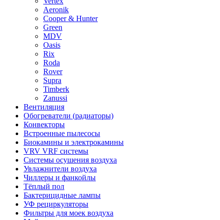
Vertex
Aeronik
Cooper & Hunter
Green
MDV
Oasis
Rix
Roda
Rover
Supra
Timberk
Zanussi
Вентиляция
Обогреватели (радиаторы)
Конвекторы
Встроенные пылесосы
Биокамины и электрокамины
VRV VRF системы
Системы осушения воздуха
Увлажнители воздуха
Чиллеры и фанкойлы
Тёплый пол
Бактерицидные лампы
УФ рециркуляторы
Фильтры для моек воздуха