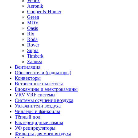
Vertex
Aeronik
Cooper & Hunter
Green
MDV
Oasis
Rix
Roda
Rover
Supra
Timberk
Zanussi
Вентиляция
Обогреватели (радиаторы)
Конвекторы
Встроенные пылесосы
Биокамины и электрокамины
VRV VRF системы
Системы осушения воздуха
Увлажнители воздуха
Чиллеры и фанкойлы
Тёплый пол
Бактерицидные лампы
УФ рециркуляторы
Фильтры для моек воздуха