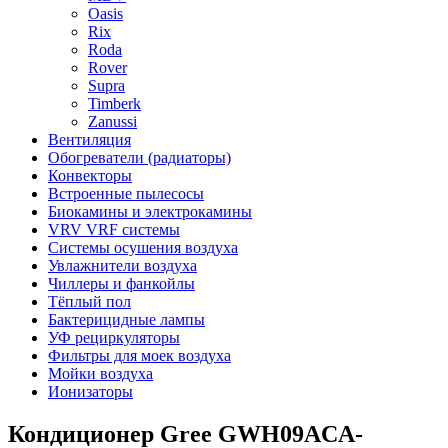
Oasis
Rix
Roda
Rover
Supra
Timberk
Zanussi
Вентиляция
Обогреватели (радиаторы)
Конвекторы
Встроенные пылесосы
Биокамины и электрокамины
VRV VRF системы
Системы осушения воздуха
Увлажнители воздуха
Чиллеры и фанкойлы
Тёплый пол
Бактерицидные лампы
УФ рециркуляторы
Фильтры для моек воздуха
Мойки воздуха
Ионизаторы
Кондиционер Gree GWH09ACA-