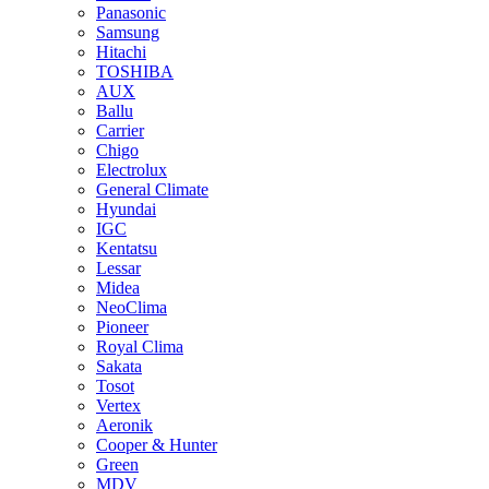
Panasonic
Samsung
Hitachi
TOSHIBA
AUX
Ballu
Carrier
Chigo
Electrolux
General Climate
Hyundai
IGC
Kentatsu
Lessar
Midea
NeoClima
Pioneer
Royal Clima
Sakata
Tosot
Vertex
Aeronik
Cooper & Hunter
Green
MDV