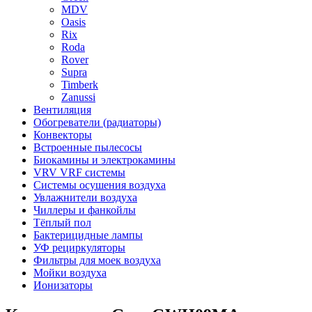
MDV
Oasis
Rix
Roda
Rover
Supra
Timberk
Zanussi
Вентиляция
Обогреватели (радиаторы)
Конвекторы
Встроенные пылесосы
Биокамины и электрокамины
VRV VRF системы
Системы осушения воздуха
Увлажнители воздуха
Чиллеры и фанкойлы
Тёплый пол
Бактерицидные лампы
УФ рециркуляторы
Фильтры для моек воздуха
Мойки воздуха
Ионизаторы