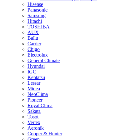
Hisense
Panasonic
Samsung
Hitachi
TOSHIBA
AUX
Ballu
Carrier
Chigo
Electrolux
General Climate
Hyundai
IGC
Kentatsu
Lessar
Midea
NeoClima
Pioneer
Royal Clima
Sakata
Tosot
Vertex
Aeronik
Cooper & Hunter
Green