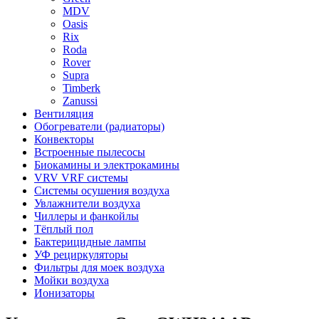
MDV
Oasis
Rix
Roda
Rover
Supra
Timberk
Zanussi
Вентиляция
Обогреватели (радиаторы)
Конвекторы
Встроенные пылесосы
Биокамины и электрокамины
VRV VRF системы
Системы осушения воздуха
Увлажнители воздуха
Чиллеры и фанкойлы
Тёплый пол
Бактерицидные лампы
УФ рециркуляторы
Фильтры для моек воздуха
Мойки воздуха
Ионизаторы