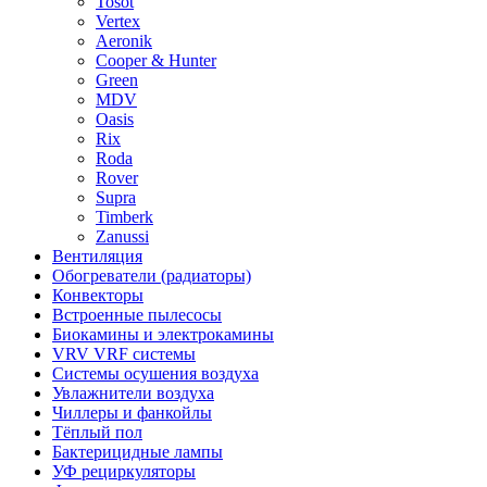
Tosot
Vertex
Aeronik
Cooper & Hunter
Green
MDV
Oasis
Rix
Roda
Rover
Supra
Timberk
Zanussi
Вентиляция
Обогреватели (радиаторы)
Конвекторы
Встроенные пылесосы
Биокамины и электрокамины
VRV VRF системы
Системы осушения воздуха
Увлажнители воздуха
Чиллеры и фанкойлы
Тёплый пол
Бактерицидные лампы
УФ рециркуляторы