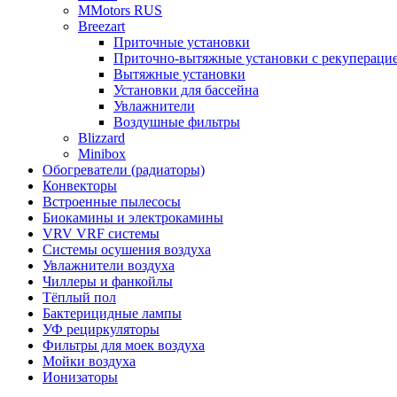
MMotors RUS
Breezart
Приточные установки
Приточно-вытяжные установки с рекупераци
Вытяжные установки
Установки для бассейна
Увлажнители
Воздушные фильтры
Blizzard
Minibox
Обогреватели (радиаторы)
Конвекторы
Встроенные пылесосы
Биокамины и электрокамины
VRV VRF системы
Системы осушения воздуха
Увлажнители воздуха
Чиллеры и фанкойлы
Тёплый пол
Бактерицидные лампы
УФ рециркуляторы
Фильтры для моек воздуха
Мойки воздуха
Ионизаторы