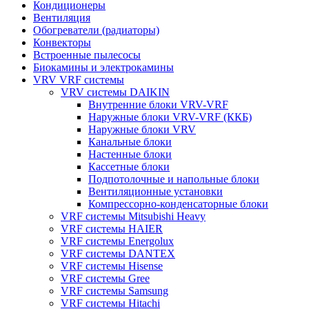
Кондиционеры
Вентиляция
Обогреватели (радиаторы)
Конвекторы
Встроенные пылесосы
Биокамины и электрокамины
VRV VRF системы
VRV системы DAIKIN
Внутренние блоки VRV-VRF
Наружные блоки VRV-VRF (ККБ)
Наружные блоки VRV
Канальные блоки
Настенные блоки
Кассетные блоки
Подпотолочные и напольные блоки
Вентиляционные установки
Компрессорно-конденсаторные блоки
VRF системы Mitsubishi Heavy
VRF системы HAIER
VRF системы Energolux
VRF системы DANTEX
VRF системы Hisense
VRF системы Gree
VRF системы Samsung
VRF системы Hitachi