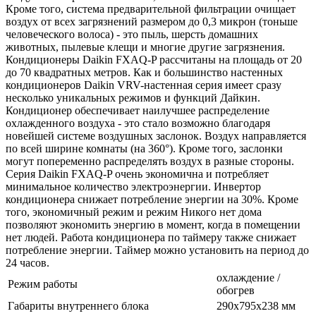
Кроме того, система предварительной фильтрации очищает
воздух от всех загрязнений размером до 0,3 микрон (тоньше
человеческого волоса) - это пыль, шерсть домашних
животных, пылевые клещи и многие другие загрязнения.
Кондиционеры Daikin FXAQ-P рассчитаны на площадь от 20
до 70 квадратных метров. Как и большинство настенных
кондиционеров Daikin VRV-настенная серия имеет сразу
несколько уникальных режимов и функций Дайкин.
Кондиционер обеспечивает наилучшее распределение
охлажденного воздуха - это стало возможно благодаря
новейшей системе воздушных заслонок. Воздух направляется
по всей ширине комнаты (на 360°). Кроме того, заслонки
могут попеременно распределять воздух в разные стороны.
Серия Daikin FXAQ-P очень экономична и потребляет
минимальное количество электроэнергии. Инвертор
кондиционера снижает потребление энергии на 30%. Кроме
того, экономичный режим и режим Никого нет дома
позволяют экономить энергию в момент, когда в помещении
нет людей. Работа кондиционера по таймеру также снижает
потребление энергии. Таймер можно установить на период до
24 часов.
охлаждение /
Режим работы
обогрев
Габариты внутреннего блока
290x795x238 мм