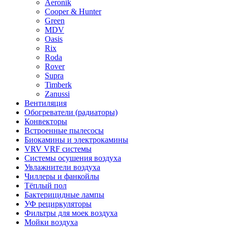
Aeronik
Cooper & Hunter
Green
MDV
Oasis
Rix
Roda
Rover
Supra
Timberk
Zanussi
Вентиляция
Обогреватели (радиаторы)
Конвекторы
Встроенные пылесосы
Биокамины и электрокамины
VRV VRF системы
Системы осушения воздуха
Увлажнители воздуха
Чиллеры и фанкойлы
Тёплый пол
Бактерицидные лампы
УФ рециркуляторы
Фильтры для моек воздуха
Мойки воздуха