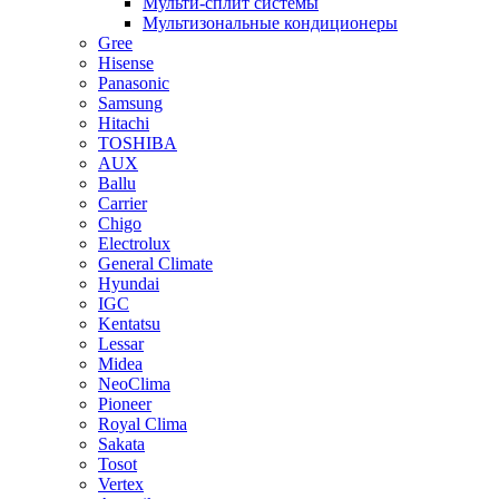
Мульти-сплит системы
Мультизональные кондиционеры
Gree
Hisense
Panasonic
Samsung
Hitachi
TOSHIBA
AUX
Ballu
Carrier
Chigo
Electrolux
General Climate
Hyundai
IGC
Kentatsu
Lessar
Midea
NeoClima
Pioneer
Royal Clima
Sakata
Tosot
Vertex