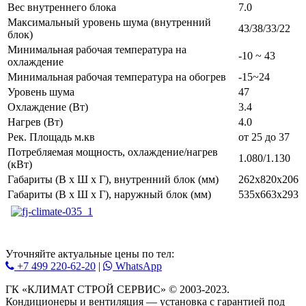
Вес внутреннего блока
7.0
Максимальный уровень шума (внутренний
43/38/33/22
блок)
Минимальная рабочая температура на
-10 ~ 43
охлаждение
Минимальная рабочая температура на обогрев
-15~24
Уровень шума
47
Охлаждение (Вт)
3.4
Нагрев (Вт)
4.0
Рек. Площадь м.кв
от 25 до 37
Потребляемая мощность, охлаждение/нагрев
1.080/1.130
(кВт)
Габариты (В x Ш x Г), внутренний блок (мм)
262x820x206
Габариты (В x Ш x Г), наружный блок (мм)
535x663x293
Уточняйте актуальные цены по тел:
+7 499 220-62-20
|
WhatsАpp
ГК «КЛИМАТ СТРОЙ СЕРВИС» © 2003-2023.
Кондиционеры и вентиляция — установка с гарантией под