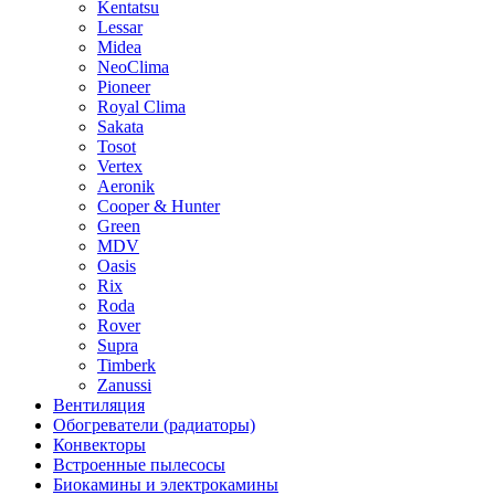
Kentatsu
Lessar
Midea
NeoClima
Pioneer
Royal Clima
Sakata
Tosot
Vertex
Aeronik
Cooper & Hunter
Green
MDV
Oasis
Rix
Roda
Rover
Supra
Timberk
Zanussi
Вентиляция
Обогреватели (радиаторы)
Конвекторы
Встроенные пылесосы
Биокамины и электрокамины