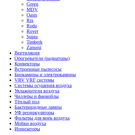
Green
MDV
Oasis
Rix
Roda
Rover
Supra
Timberk
Zanussi
Вентиляция
Обогреватели (радиаторы)
Конвекторы
Встроенные пылесосы
Биокамины и электрокамины
VRV VRF системы
Системы осушения воздуха
Увлажнители воздуха
Чиллеры и фанкойлы
Тёплый пол
Бактерицидные лампы
УФ рециркуляторы
Фильтры для моек воздуха
Мойки воздуха
Ионизаторы