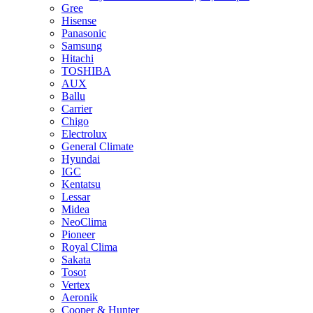
Gree
Hisense
Panasonic
Samsung
Hitachi
TOSHIBA
AUX
Ballu
Carrier
Chigo
Electrolux
General Climate
Hyundai
IGC
Kentatsu
Lessar
Midea
NeoClima
Pioneer
Royal Clima
Sakata
Tosot
Vertex
Aeronik
Cooper & Hunter