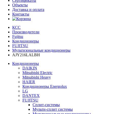
Сертификаты
Объекты
Доставка и оплата
Контакты
КСС
Производители
Fujitsu
Кондиционеры
FUJITSU
Мультизональные кондиционеры
AJY216LALBH
Кондиционеры
DAIKIN
Mitsubishi Electric
Mitsubishi Heavy
HAIER
Кондиционеры Energolux
LG
DANTEX
FUJITSU
Сплит-системы
Мульти-сплит системы
Мультизональные кондиционеры