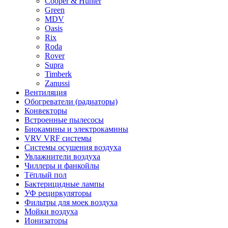
Cooper & Hunter
Green
MDV
Oasis
Rix
Roda
Rover
Supra
Timberk
Zanussi
Вентиляция
Обогреватели (радиаторы)
Конвекторы
Встроенные пылесосы
Биокамины и электрокамины
VRV VRF системы
Системы осушения воздуха
Увлажнители воздуха
Чиллеры и фанкойлы
Тёплый пол
Бактерицидные лампы
УФ рециркуляторы
Фильтры для моек воздуха
Мойки воздуха
Ионизаторы