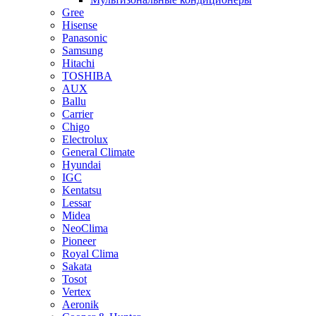
Gree
Hisense
Panasonic
Samsung
Hitachi
TOSHIBA
AUX
Ballu
Carrier
Chigo
Electrolux
General Climate
Hyundai
IGC
Kentatsu
Lessar
Midea
NeoClima
Pioneer
Royal Clima
Sakata
Tosot
Vertex
Aeronik