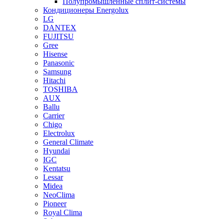
Полупромышленные сплит-системы
Кондиционеры Energolux
LG
DANTEX
FUJITSU
Gree
Hisense
Panasonic
Samsung
Hitachi
TOSHIBA
AUX
Ballu
Carrier
Chigo
Electrolux
General Climate
Hyundai
IGC
Kentatsu
Lessar
Midea
NeoClima
Pioneer
Royal Clima