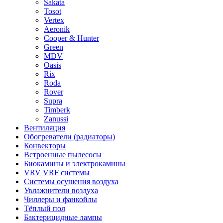
Sakata
Tosot
Vertex
Aeronik
Cooper & Hunter
Green
MDV
Oasis
Rix
Roda
Rover
Supra
Timberk
Zanussi
Вентиляция
Обогреватели (радиаторы)
Конвекторы
Встроенные пылесосы
Биокамины и электрокамины
VRV VRF системы
Системы осушения воздуха
Увлажнители воздуха
Чиллеры и фанкойлы
Тёплый пол
Бактерицидные лампы