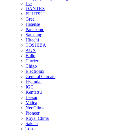
LG
DANTEX
FUJITSU
Gree
Hisense
Panasonic
Samsung
Hitachi
TOSHIBA
AUX
Ballu
Carrier
Chigo
Electrolux
General Climate
Hyundai
IGC
Kentatsu
Lessar
Midea
NeoClima
Pioneer
Royal Clima
Sakata
Tosot