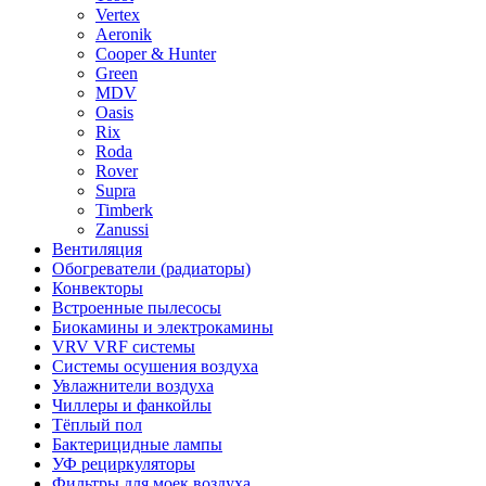
Vertex
Aeronik
Cooper & Hunter
Green
MDV
Oasis
Rix
Roda
Rover
Supra
Timberk
Zanussi
Вентиляция
Обогреватели (радиаторы)
Конвекторы
Встроенные пылесосы
Биокамины и электрокамины
VRV VRF системы
Системы осушения воздуха
Увлажнители воздуха
Чиллеры и фанкойлы
Тёплый пол
Бактерицидные лампы
УФ рециркуляторы
Фильтры для моек воздуха