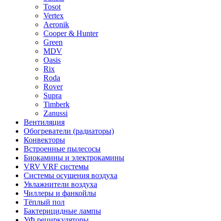
Tosot
Vertex
Aeronik
Cooper & Hunter
Green
MDV
Oasis
Rix
Roda
Rover
Supra
Timberk
Zanussi
Вентиляция
Обогреватели (радиаторы)
Конвекторы
Встроенные пылесосы
Биокамины и электрокамины
VRV VRF системы
Системы осушения воздуха
Увлажнители воздуха
Чиллеры и фанкойлы
Тёплый пол
Бактерицидные лампы
УФ рециркуляторы