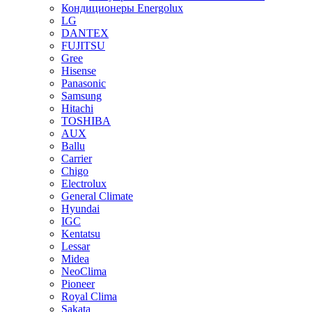
Кондиционеры Energolux
LG
DANTEX
FUJITSU
Gree
Hisense
Panasonic
Samsung
Hitachi
TOSHIBA
AUX
Ballu
Carrier
Chigo
Electrolux
General Climate
Hyundai
IGC
Kentatsu
Lessar
Midea
NeoClima
Pioneer
Royal Clima
Sakata