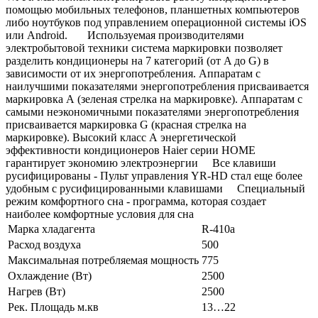
помощью мобильных телефонов, планшетных компьютеров
либо ноутбуков под управлением операционной системы iOS
или Android. Используемая производителями
электробытовой техники система маркировки позволяет
разделить кондиционеры на 7 категорий (от A до G) в
зависимости от их энергопотребления. Аппаратам с
наилучшими показателями энергопотребления присваивается
маркировка А (зеленая стрелка на маркировке). Аппаратам с
самыми неэкономичными показателями энергопотребления
присваивается маркировка G (красная стрелка на
маркировке). Высокий класс А энергетической
эффективности кондиционеров Haier серии HOME
гарантирует экономию электроэнергии Все клавиши
русифицированы - Пульт управления YR-HD стал еще более
удобным с русифицированными клавишами Специальный
режим комфортного сна - программа, которая создает
наиболее комфортные условия для сна
Марка хладагента
R-410a
Расход воздуха
500
Максимальная потребляемая мощность
775
Охлаждение (Вт)
2500
Нагрев (Вт)
2500
Рек. Площадь м.кв
13…22