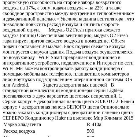
пропускную способность на стороне забора возвратного
воздуха на 17%, а зону подачи воздуха – на 22%, а также
свободное пространство между внутренним теплообменником
и декоративной панелью. • Увеличена длина вентилятора , что
позволило повысить расход воздуха и снизить скорость
воздушной струи. Модуль O2 Fresh притока свежего
воздуха (опция) Обеспечивая вентиляцию, модуль O2 Fresh
гарантирует приток свежего воздуха в помещение. Объем
подачи составляет 30 м3/час. Блок подачи свежего воздуха
монтируется снаружи здания. Подача воздуха осуществляется
по воздуховоду Wi-Fi Smart превращает кондиционер в
интерактивное устройство, подключенное к Интернет по сети
Wi-Fi. Мы можем контролировать работу кондиционера с
помощью мобильных телефонов, планшетных компьютеров
либо ноутбуков под управлением операционной системы iOS
или Android. 3 цвета декоративных панелей В
стандартной комплектации кондиционеры серии Lightera
поставляются в двух вариантах цветовых испролений. 1.
Серый корпус + декоративная панель цвета ЗОЛОТО 2. Белый
корпус + декоративная панель БЕЛОГО цвета Опционально
можно заказать кондиционеры с декоративной панелью цвета
СЕРЕБРО Кондиционер Haier на выставке Мир Климата 2015
Марка хладагента
R-410a
Расход воздуха
500