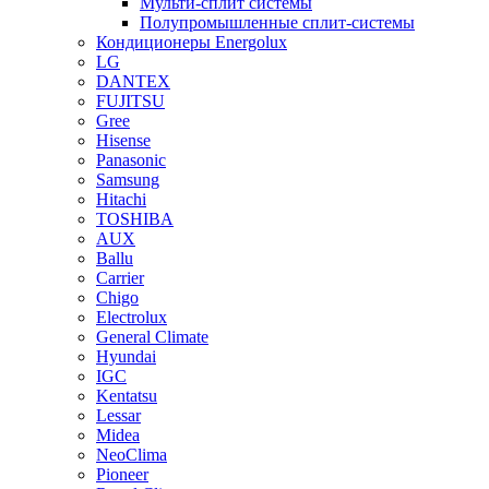
Мульти-сплит системы
Полупромышленные сплит-системы
Кондиционеры Energolux
LG
DANTEX
FUJITSU
Gree
Hisense
Panasonic
Samsung
Hitachi
TOSHIBA
AUX
Ballu
Carrier
Chigo
Electrolux
General Climate
Hyundai
IGC
Kentatsu
Lessar
Midea
NeoClima
Pioneer