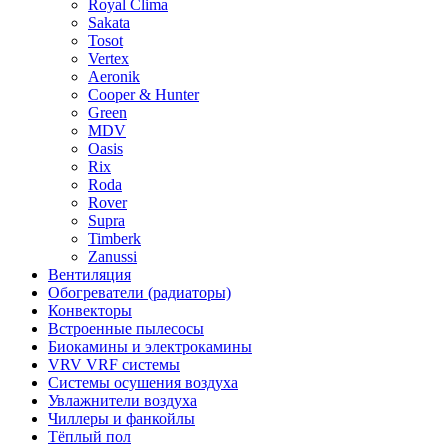
Royal Clima
Sakata
Tosot
Vertex
Aeronik
Cooper & Hunter
Green
MDV
Oasis
Rix
Roda
Rover
Supra
Timberk
Zanussi
Вентиляция
Обогреватели (радиаторы)
Конвекторы
Встроенные пылесосы
Биокамины и электрокамины
VRV VRF системы
Системы осушения воздуха
Увлажнители воздуха
Чиллеры и фанкойлы
Тёплый пол