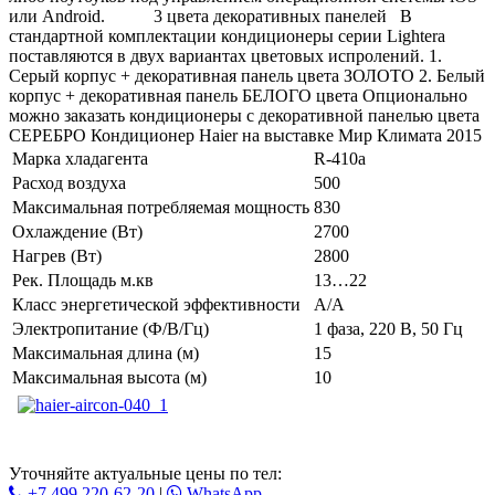
или Android. 3 цвета декоративных панелей В
стандартной комплектации кондиционеры серии Lightera
поставляются в двух вариантах цветовых испролений. 1.
Серый корпус + декоративная панель цвета ЗОЛОТО 2. Белый
корпус + декоративная панель БЕЛОГО цвета Опционально
можно заказать кондиционеры с декоративной панелью цвета
СЕРЕБРО Кондиционер Haier на выставке Мир Климата 2015
Марка хладагента
R-410a
Расход воздуха
500
Максимальная потребляемая мощность
830
Охлаждение (Вт)
2700
Нагрев (Вт)
2800
Рек. Площадь м.кв
13…22
Класс энергетической эффективности
A/A
Электропитание (Ф/В/Гц)
1 фаза, 220 В, 50 Гц
Максимальная длина (м)
15
Максимальная высота (м)
10
Уточняйте актуальные цены по тел:
+7 499 220-62-20
|
WhatsАpp