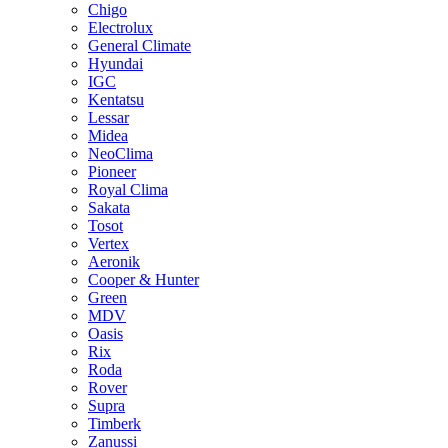
Chigo
Electrolux
General Climate
Hyundai
IGC
Kentatsu
Lessar
Midea
NeoClima
Pioneer
Royal Clima
Sakata
Tosot
Vertex
Aeronik
Cooper & Hunter
Green
MDV
Oasis
Rix
Roda
Rover
Supra
Timberk
Zanussi