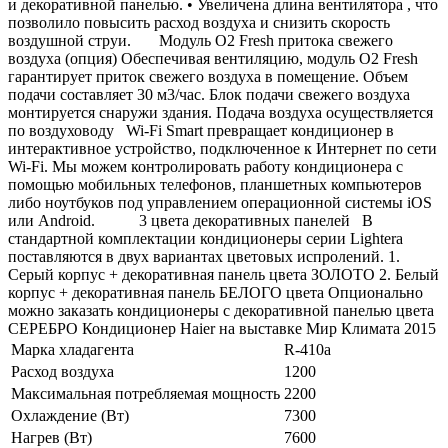
и декоративной панелью. • Увеличена длина вентилятора , что
позволило повысить расход воздуха и снизить скорость
воздушной струи. Модуль O2 Fresh притока свежего
воздуха (опция) Обеспечивая вентиляцию, модуль O2 Fresh
гарантирует приток свежего воздуха в помещение. Объем
подачи составляет 30 м3/час. Блок подачи свежего воздуха
монтируется снаружи здания. Подача воздуха осуществляется
по воздуховоду Wi-Fi Smart превращает кондиционер в
интерактивное устройство, подключенное к Интернет по сети
Wi-Fi. Мы можем контролировать работу кондиционера с
помощью мобильных телефонов, планшетных компьютеров
либо ноутбуков под управлением операционной системы iOS
или Android. 3 цвета декоративных панелей В
стандартной комплектации кондиционеры серии Lightera
поставляются в двух вариантах цветовых испролений. 1.
Серый корпус + декоративная панель цвета ЗОЛОТО 2. Белый
корпус + декоративная панель БЕЛОГО цвета Опционально
можно заказать кондиционеры с декоративной панелью цвета
СЕРЕБРО Кондиционер Haier на выставке Мир Климата 2015
Марка хладагента
R-410a
Расход воздуха
1200
Максимальная потребляемая мощность
2200
Охлаждение (Вт)
7300
Нагрев (Вт)
7600