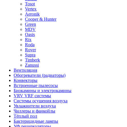
Tosot
Vertex
Aeronik
Cooper & Hunter
Green
MDV
Oasis
Rix
Roda
Rover
Supra
Timberk
Zanussi
Вентиляция
Обогреватели (радиаторы)
Конвекторы
Встроенные пылесосы
Биокамины и электрокамины
VRV VRF системы
Системы осушения воздуха
Увлажнители воздуха
Чиллеры и фанкойлы
Тёплый пол
Бактерицидные лампы
УФ рециркуляторы