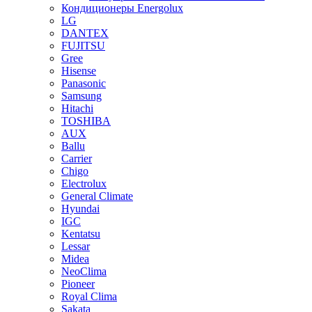
Кондиционеры Energolux
LG
DANTEX
FUJITSU
Gree
Hisense
Panasonic
Samsung
Hitachi
TOSHIBA
AUX
Ballu
Carrier
Chigo
Electrolux
General Climate
Hyundai
IGC
Kentatsu
Lessar
Midea
NeoClima
Pioneer
Royal Clima
Sakata