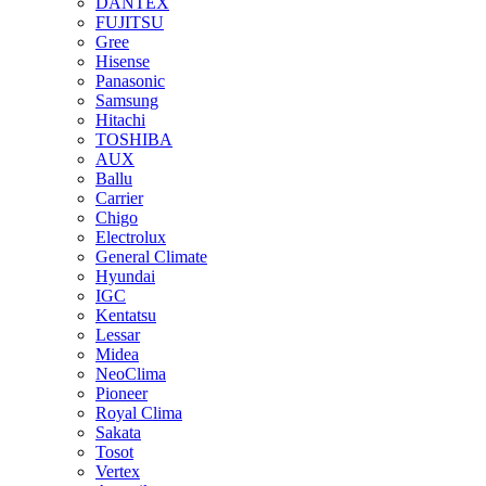
DANTEX
FUJITSU
Gree
Hisense
Panasonic
Samsung
Hitachi
TOSHIBA
AUX
Ballu
Carrier
Chigo
Electrolux
General Climate
Hyundai
IGC
Kentatsu
Lessar
Midea
NeoClima
Pioneer
Royal Clima
Sakata
Tosot
Vertex