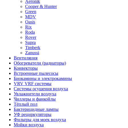
Aeronik
Cooper & Hunter
Green
MDV
Oasis
Rix
Roda
Rover
Supra
Timberk
Zanussi
Вентиляция
Обогреватели (радиаторы)
Конвекторы
Встроенные пылесосы
Биокамины и электрокамины
VRV VRF системы
Системы осушения воздуха
Увлажнители воздуха
Чиллеры и фанкойлы
Тёплый пол
Бактерицидные лампы
УФ рециркуляторы
Фильтры для моек воздуха
Мойки воздуха