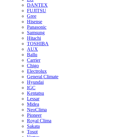
DANTEX
FUJITSU
Gree
Hisense
Panasonic
Samsung
Hitachi
TOSHIBA
AUX
Ballu
Carrier
Chigo
Electrolux
General Climate
Hyundai
IGC
Kentatsu
Lessar
Midea
NeoClima
Pioneer
Royal Clima
Sakata
Tosot