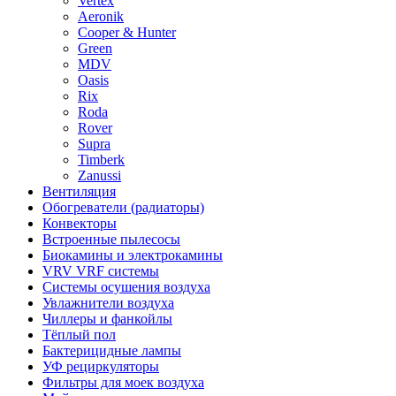
Vertex
Aeronik
Cooper & Hunter
Green
MDV
Oasis
Rix
Roda
Rover
Supra
Timberk
Zanussi
Вентиляция
Обогреватели (радиаторы)
Конвекторы
Встроенные пылесосы
Биокамины и электрокамины
VRV VRF системы
Системы осушения воздуха
Увлажнители воздуха
Чиллеры и фанкойлы
Тёплый пол
Бактерицидные лампы
УФ рециркуляторы
Фильтры для моек воздуха