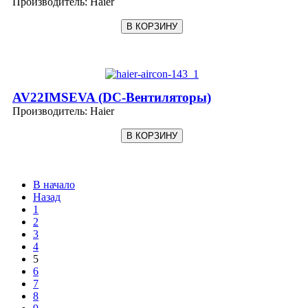
Производитель:
Haier
AV22IMSEVA (DC-Вентиляторы)
Производитель:
Haier
В начало
Назад
1
2
3
4
5
6
7
8