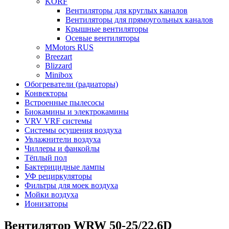
KORF
Вентиляторы для круглых каналов
Вентиляторы для прямоугольных каналов
Крышные вентиляторы
Осевые вентиляторы
MMotors RUS
Breezart
Blizzard
Minibox
Обогреватели (радиаторы)
Конвекторы
Встроенные пылесосы
Биокамины и электрокамины
VRV VRF системы
Системы осушения воздуха
Увлажнители воздуха
Чиллеры и фанкойлы
Тёплый пол
Бактерицидные лампы
УФ рециркуляторы
Фильтры для моек воздуха
Мойки воздуха
Ионизаторы
Вентилятор WRW 50-25/22.6D