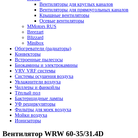
Вентиляторы для круглых каналов
Вентиляторы для прямоугольных каналов
Крышные вентиляторы
Осевые вентиляторы
MMotors RUS
Breezart
Blizzard
Minibox
Обогреватели (радиаторы)
Конвекторы
Встроенные пылесосы
Биокамины и электрокамины
VRV VRF системы
Системы осушения воздуха
Увлажнители воздуха
Чиллеры и фанкойлы
Тёплый пол
Бактерицидные лампы
УФ рециркуляторы
Фильтры для моек воздуха
Мойки воздуха
Ионизаторы
Вентилятор WRW 60-35/31.4D