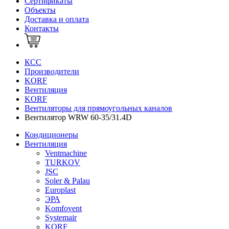
Сертификаты
Объекты
Доставка и оплата
Контакты
КСС
Производители
KORF
Вентиляция
KORF
Вентиляторы для прямоугольных каналов
Вентилятор WRW 60-35/31.4D
Кондиционеры
Вентиляция
Ventmachine
TURKOV
JSC
Soler & Palau
Europlast
ЭРА
Komfovent
Systemair
KORF