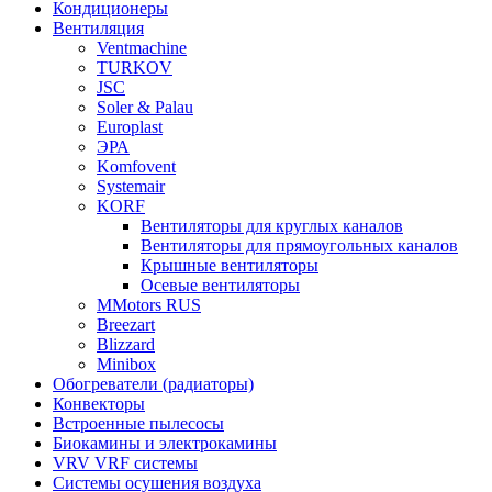
Кондиционеры
Вентиляция
Ventmachine
TURKOV
JSC
Soler & Palau
Europlast
ЭРА
Komfovent
Systemair
KORF
Вентиляторы для круглых каналов
Вентиляторы для прямоугольных каналов
Крышные вентиляторы
Осевые вентиляторы
MMotors RUS
Breezart
Blizzard
Minibox
Обогреватели (радиаторы)
Конвекторы
Встроенные пылесосы
Биокамины и электрокамины
VRV VRF системы
Системы осушения воздуха