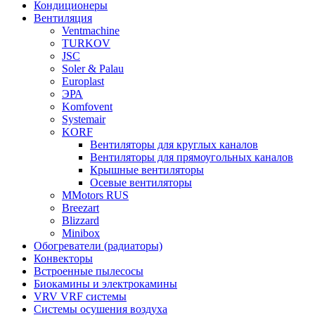
Кондиционеры
Вентиляция
Ventmachine
TURKOV
JSC
Soler & Palau
Europlast
ЭРА
Komfovent
Systemair
KORF
Вентиляторы для круглых каналов
Вентиляторы для прямоугольных каналов
Крышные вентиляторы
Осевые вентиляторы
MMotors RUS
Breezart
Blizzard
Minibox
Обогреватели (радиаторы)
Конвекторы
Встроенные пылесосы
Биокамины и электрокамины
VRV VRF системы
Системы осушения воздуха