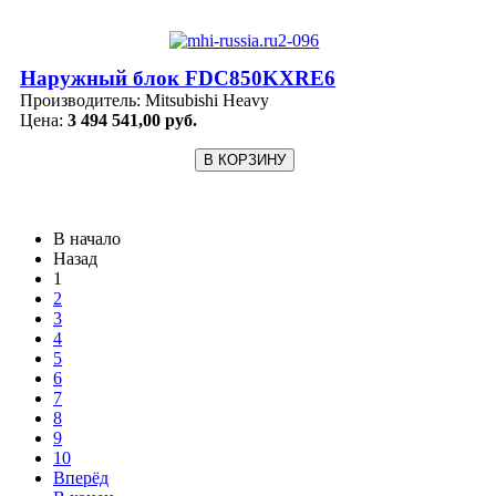
Наружный блок FDC850KXRE6
Производитель:
Mitsubishi Heavy
Цена:
3 494 541,00 руб.
В начало
Назад
1
2
3
4
5
6
7
8
9
10
Вперёд