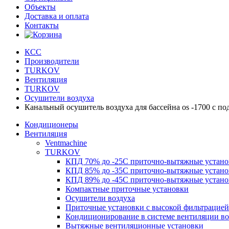
Объекты
Доставка и оплата
Контакты
КСС
Производители
TURKOV
Вентиляция
TURKOV
Осушители воздуха
Канальный осушитель воздуха для бассейна os -1700 с по
Кондиционеры
Вентиляция
Ventmachine
TURKOV
КПД 70% до -25С приточно-вытяжные установ
КПД 85% до -35C приточно-вытяжные установ
КПД 89% до -45C приточно-вытяжные установ
Компактные приточные установки
Осушители воздуха
Приточные установки с высокой фильтрацией
Кондиционирование в системе вентиляции во
Вытяжные вентиляционные установки