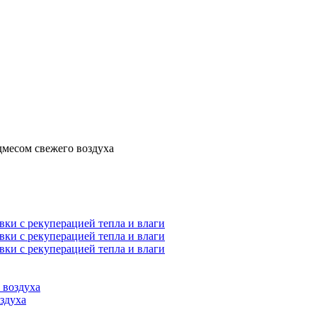
дмесом свежего воздуха
ки с рекуперацией тепла и влаги
ки с рекуперацией тепла и влаги
ки с рекуперацией тепла и влаги
 воздуха
здуха