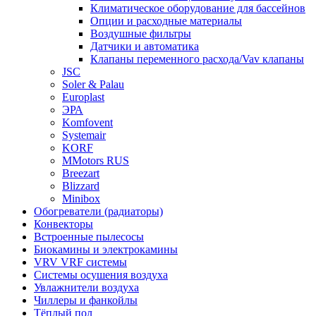
Климатическое оборудование для бассейнов
Опции и расходные материалы
Воздушные фильтры
Датчики и автоматика
Клапаны переменного расхода/Vav клапаны
JSC
Soler & Palau
Europlast
ЭРА
Komfovent
Systemair
KORF
MMotors RUS
Breezart
Blizzard
Minibox
Обогреватели (радиаторы)
Конвекторы
Встроенные пылесосы
Биокамины и электрокамины
VRV VRF системы
Системы осушения воздуха
Увлажнители воздуха
Чиллеры и фанкойлы
Тёплый пол