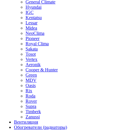
General Climate
Hyundai
IGC
Kentatsu
Lessar
Midea
NeoClima
Pioneer
Royal Clima
Sakata
Tosot
Vertex
Aeronik
Cooper & Hunter
Green
MDV
Oasis
Rix
Roda
Rover
Supra
Timberk
Zanussi
Вентиляция
Обогреватели (радиаторы)