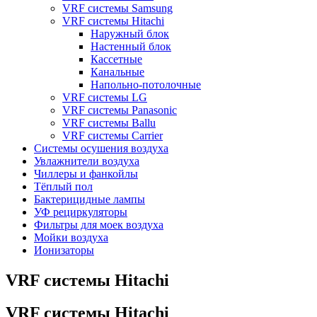
VRF системы Samsung
VRF системы Hitachi
Наружный блок
Настенный блок
Кассетные
Канальные
Напольно-потолочные
VRF системы LG
VRF системы Panasonic
VRF системы Ballu
VRF системы Carrier
Системы осушения воздуха
Увлажнители воздуха
Чиллеры и фанкойлы
Тёплый пол
Бактерицидные лампы
УФ рециркуляторы
Фильтры для моек воздуха
Мойки воздуха
Ионизаторы
VRF системы Hitachi
VRF системы Hitachi