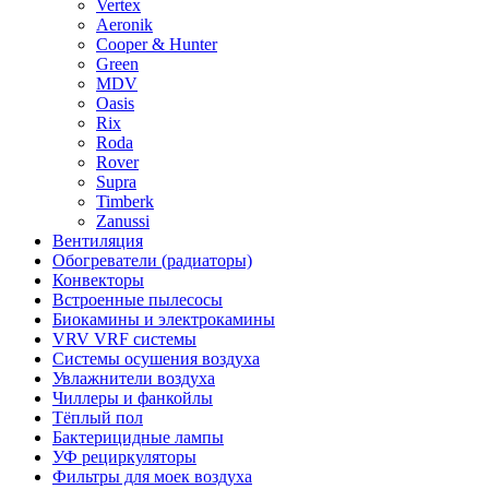
Vertex
Aeronik
Cooper & Hunter
Green
MDV
Oasis
Rix
Roda
Rover
Supra
Timberk
Zanussi
Вентиляция
Обогреватели (радиаторы)
Конвекторы
Встроенные пылесосы
Биокамины и электрокамины
VRV VRF системы
Системы осушения воздуха
Увлажнители воздуха
Чиллеры и фанкойлы
Тёплый пол
Бактерицидные лампы
УФ рециркуляторы
Фильтры для моек воздуха