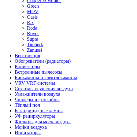
Cooper & Hunter
Green
MDV
Oasis
Rix
Roda
Rover
Supra
Timberk
Zanussi
Вентиляция
Обогреватели (радиаторы)
Конвекторы
Встроенные пылесосы
Биокамины и электрокамины
VRV VRF системы
Системы осушения воздуха
Увлажнители воздуха
Чиллеры и фанкойлы
Тёплый пол
Бактерицидные лампы
УФ рециркуляторы
Фильтры для моек воздуха
Мойки воздуха
Ионизаторы