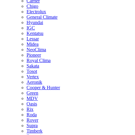
Carrier
Chigo
Electrolux
General Climate
Hyundai
IGC
Kentatsu
Lessar
Midea
NeoClima
Pioneer
Royal Clima
Sakata
Tosot
Vertex
Aeronik
Cooper & Hunter
Green
MDV
Oasis
Rix
Roda
Rover
Supra
Timberk