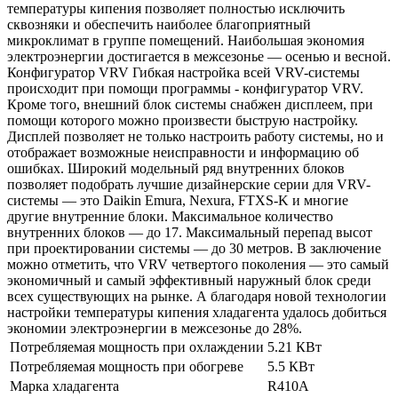
температуры кипения позволяет полностью исключить
сквозняки и обеспечить наиболее благоприятный
микроклимат в группе помещений. Наибольшая экономия
электроэнергии достигается в межсезонье — осенью и весной.
Конфигуратор VRV Гибкая настройка всей VRV-системы
происходит при помощи программы - конфигуратор VRV.
Кроме того, внешний блок системы снабжен дисплеем, при
помощи которого можно произвести быструю настройку.
Дисплей позволяет не только настроить работу системы, но и
отображает возможные неисправности и информацию об
ошибках. Широкий модельный ряд внутренних блоков
позволяет подобрать лучшие дизайнерские серии для VRV-
системы — это Daikin Emura, Nexura, FTXS-K и многие
другие внутренние блоки. Максимальное количество
внутренних блоков — до 17. Максимальный перепад высот
при проектировании системы — до 30 метров. В заключение
можно отметить, что VRV четвертого поколения — это самый
экономичный и самый эффективный наружный блок среди
всех существующих на рынке. А благодаря новой технологии
настройки температуры кипения хладагента удалось добиться
экономии электроэнергии в межсезонье до 28%.
Потребляемая мощность при охлаждении
5.21 КВт
Потребляемая мощность при обогреве
5.5 КВт
Марка хладагента
R410A