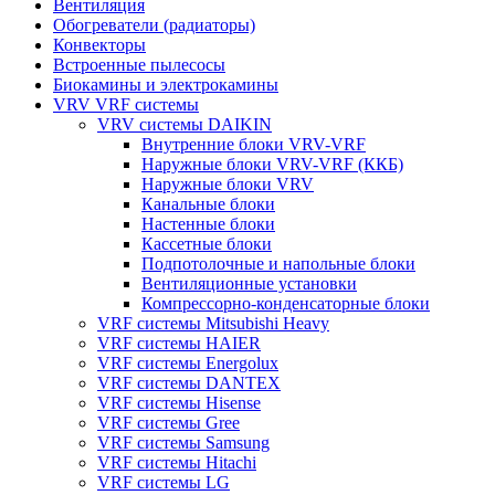
Вентиляция
Обогреватели (радиаторы)
Конвекторы
Встроенные пылесосы
Биокамины и электрокамины
VRV VRF системы
VRV системы DAIKIN
Внутренние блоки VRV-VRF
Наружные блоки VRV-VRF (ККБ)
Наружные блоки VRV
Канальные блоки
Настенные блоки
Кассетные блоки
Подпотолочные и напольные блоки
Вентиляционные установки
Компрессорно-конденсаторные блоки
VRF системы Mitsubishi Heavy
VRF системы HAIER
VRF системы Energolux
VRF системы DANTEX
VRF системы Hisense
VRF системы Gree
VRF системы Samsung
VRF системы Hitachi
VRF системы LG