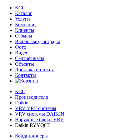
КСС
Каталог
Услуги
Компания
Клиенты
Oтзывы
Выбор звезд эстрады
Фото
Видео
Сертификаты
Объекты
Доставка и оплата
Контакты
КСС
Производители
Daikin
VRV VRF системы
VRV системы DAIKIN
Наружные блоки VRV
Daikin RYYQ8T
Кондиционеры