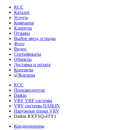
КСС
Каталог
Услуги
Компания
Клиенты
Oтзывы
Выбор звезд эстрады
Фото
Видео
Сертификаты
Объекты
Доставка и оплата
Контакты
КСС
Производители
Daikin
VRV VRF системы
VRV системы DAIKIN
Наружные блоки VRV
Daikin RXYSQ-4TY1
Кондиционеры