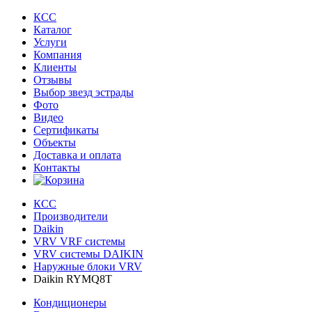
КСС
Каталог
Услуги
Компания
Клиенты
Oтзывы
Выбор звезд эстрады
Фото
Видео
Сертификаты
Объекты
Доставка и оплата
Контакты
КСС
Производители
Daikin
VRV VRF системы
VRV системы DAIKIN
Наружные блоки VRV
Daikin RYMQ8T
Кондиционеры