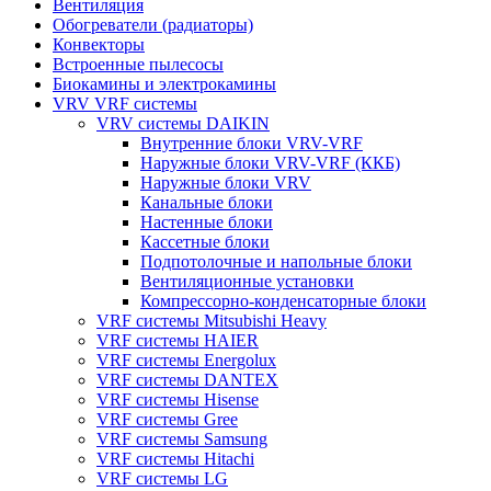
Вентиляция
Обогреватели (радиаторы)
Конвекторы
Встроенные пылесосы
Биокамины и электрокамины
VRV VRF системы
VRV системы DAIKIN
Внутренние блоки VRV-VRF
Наружные блоки VRV-VRF (ККБ)
Наружные блоки VRV
Канальные блоки
Настенные блоки
Кассетные блоки
Подпотолочные и напольные блоки
Вентиляционные установки
Компрессорно-конденсаторные блоки
VRF системы Mitsubishi Heavy
VRF системы HAIER
VRF системы Energolux
VRF системы DANTEX
VRF системы Hisense
VRF системы Gree
VRF системы Samsung
VRF системы Hitachi
VRF системы LG