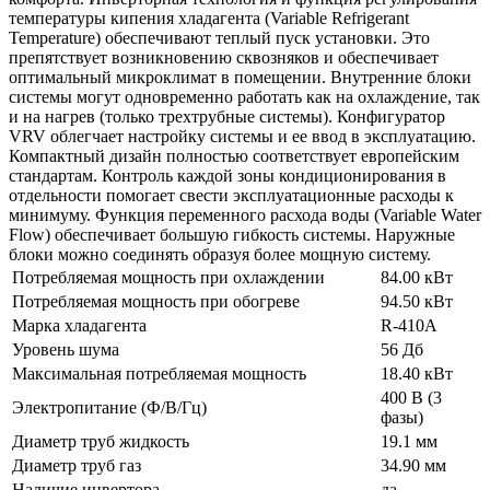
температуры кипения хладагента (Variable Refrigerant
Temperature) обеспечивают теплый пуск установки. Это
препятствует возникновению сквозняков и обеспечивает
оптимальный микроклимат в помещении. Внутренние блоки
системы могут одновременно работать как на охлаждение, так
и на нагрев (только трехтрубные системы). Конфигуратор
VRV облегчает настройку системы и ее ввод в эксплуатацию.
Компактный дизайн полностью соответствует европейским
стандартам. Контроль каждой зоны кондиционирования в
отдельности помогает свести эксплуатационные расходы к
минимуму. Функция переменного расхода воды (Variable Water
Flow) обеспечивает большую гибкость системы. Наружные
блоки можно соединять образуя более мощную систему.
Потребляемая мощность при охлаждении
84.00 кВт
Потребляемая мощность при обогреве
94.50 кВт
Марка хладагента
R-410A
Уровень шума
56 Дб
Максимальная потребляемая мощность
18.40 кВт
400 В (3
Электропитание (Ф/В/Гц)
фазы)
Диаметр труб жидкость
19.1 мм
Диаметр труб газ
34.90 мм
Наличие инвертора
да