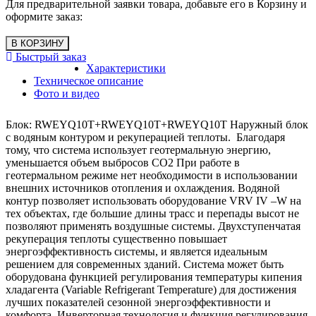
Для предварительной заявки товара, добавьте его в Корзину и
оформите заказ:
Быстрый заказ
Характеристики
Техническое описание
Фото и видео
Блок: RWEYQ10T+RWEYQ10T+RWEYQ10T Наружный блок
с водяным контуром и рекуперацией теплоты. Благодаря
тому, что система использует геотермальную энергию,
уменьшается объем выбросов CO2 При работе в
геотермальном режиме нет необходимости в использовании
внешних источников отопления и охлаждения. Водяной
контур позволяет использовать оборудование VRV IV –W на
тех объектах, где большие длины трасс и перепады высот не
позволяют применять воздушные системы. Двухступенчатая
рекуперация теплоты существенно повышает
энергоэффективность системы, и является идеальным
решением для современных зданий. Cистема может быть
оборудована функцией регулирования температуры кипения
хладагента (Variable Refrigerant Temperature) для достижения
лучших показателей сезонной энергоэффективности и
комфорта. Инверторная технология и функция регулирования