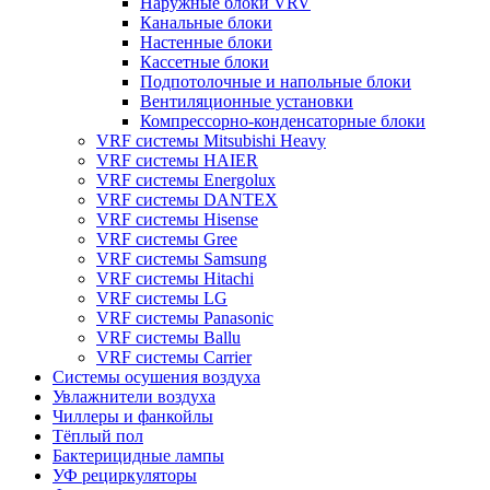
Наружные блоки VRV
Канальные блоки
Настенные блоки
Кассетные блоки
Подпотолочные и напольные блоки
Вентиляционные установки
Компрессорно-конденсаторные блоки
VRF системы Mitsubishi Heavy
VRF системы HAIER
VRF системы Energolux
VRF системы DANTEX
VRF системы Hisense
VRF системы Gree
VRF системы Samsung
VRF системы Hitachi
VRF системы LG
VRF системы Panasonic
VRF системы Ballu
VRF системы Carrier
Системы осушения воздуха
Увлажнители воздуха
Чиллеры и фанкойлы
Тёплый пол
Бактерицидные лампы
УФ рециркуляторы