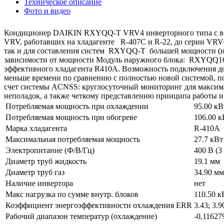
Техническое описание
Фото и видео
Кондиционер DAIKIN RXYQQ-T VRV4 инверторного типа с воз
VRV, работавших на хладагенте R-407C и R-22, до серии VRV
так и для составления систем RXYQQ-T большей мощности (из 
зависимости от мощности Модуль наружного блока: RXYQQ16
эффективного хладагента R410A. Возможность подключения до
меньше времени по сравнению с полностью новой системой, по
счет системы ACNSS: круглосуточный мониторинг для максим
неполадок, а также четкому представлению принципа работы и
Потребляемая мощность при охлаждении
95.00 кВ
Потребляемая мощность при обогреве
106.00 к
Марка хладагента
R-410A
Максимальная потребляемая мощность
27.7 кВт
Электропитание (Ф/В/Гц)
400 В (3
Диаметр труб жидкость
19.1 мм
Диаметр труб газ
34.90 мм
Наличие инвертора
нет
Макс нагрузка по сумме внутр. блоков
110.50 к
Коэффициент энергоэффективности охлаждения ERR
3.43; 3.9
Рабочий диапазон температур (охлаждение)
-0,11627