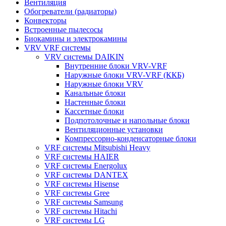
Вентиляция
Обогреватели (радиаторы)
Конвекторы
Встроенные пылесосы
Биокамины и электрокамины
VRV VRF системы
VRV системы DAIKIN
Внутренние блоки VRV-VRF
Наружные блоки VRV-VRF (ККБ)
Наружные блоки VRV
Канальные блоки
Настенные блоки
Кассетные блоки
Подпотолочные и напольные блоки
Вентиляционные установки
Компрессорно-конденсаторные блоки
VRF системы Mitsubishi Heavy
VRF системы HAIER
VRF системы Energolux
VRF системы DANTEX
VRF системы Hisense
VRF системы Gree
VRF системы Samsung
VRF системы Hitachi
VRF системы LG