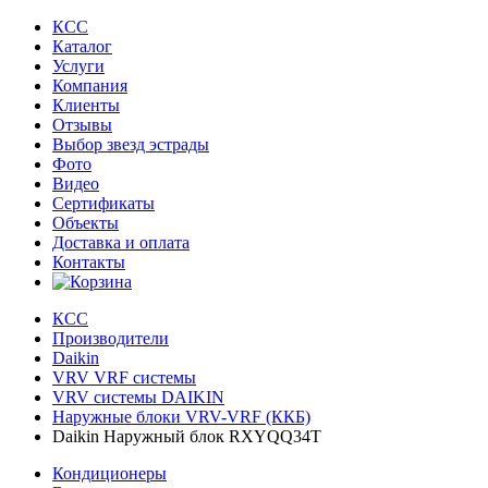
КСС
Каталог
Услуги
Компания
Клиенты
Oтзывы
Выбор звезд эстрады
Фото
Видео
Сертификаты
Объекты
Доставка и оплата
Контакты
КСС
Производители
Daikin
VRV VRF системы
VRV системы DAIKIN
Наружные блоки VRV-VRF (ККБ)
Daikin Наружный блок RXYQQ34T
Кондиционеры