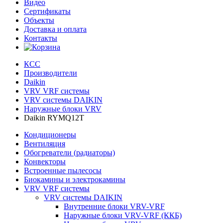
Видео
Сертификаты
Объекты
Доставка и оплата
Контакты
КСС
Производители
Daikin
VRV VRF системы
VRV системы DAIKIN
Наружные блоки VRV
Daikin RYMQ12T
Кондиционеры
Вентиляция
Обогреватели (радиаторы)
Конвекторы
Встроенные пылесосы
Биокамины и электрокамины
VRV VRF системы
VRV системы DAIKIN
Внутренние блоки VRV-VRF
Наружные блоки VRV-VRF (ККБ)