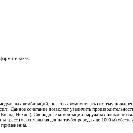
формите заказ:
дульных комбинаций, позволяя компоновать систему повышен
л). Данное сочетание позволяет увеличить производительность
в Emura, Nexura). Свободные комбинации наружных блоков поз
ы трасс (максимальная длина трубопровода - до 1000 м) обесп
ь применения.