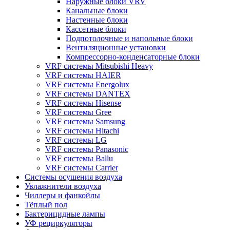
Наружные блоки VRV
Канальные блоки
Настенные блоки
Кассетные блоки
Подпотолочные и напольные блоки
Вентиляционные установки
Компрессорно-конденсаторные блоки
VRF системы Mitsubishi Heavy
VRF системы HAIER
VRF системы Energolux
VRF системы DANTEX
VRF системы Hisense
VRF системы Gree
VRF системы Samsung
VRF системы Hitachi
VRF системы LG
VRF системы Panasonic
VRF системы Ballu
VRF системы Carrier
Системы осушения воздуха
Увлажнители воздуха
Чиллеры и фанкойлы
Тёплый пол
Бактерицидные лампы
УФ рециркуляторы