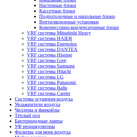
Настенные блоки
Кассетные блоки
Подпотолочные и напольные блоки
Вентиляционные установки
Компрессорно-конденсаторные блоки
VRF системы Mitsubishi Heavy
VRF системы HAIER
VRF системы Energolux
VRF системы DANTEX
VRF системы Hisense
VRF системы Gree
VRF системы Samsung
VRF системы Hitachi
VRF системы LG
VRF системы Panasonic
VRF системы Ballu
VRF системы Carrier
Системы осушения воздуха
Увлажнители воздуха
Чиллеры и фанкойлы
Тёплый пол
Бактерицидные лампы
УФ рециркуляторы
Фильтры для моек воздуха