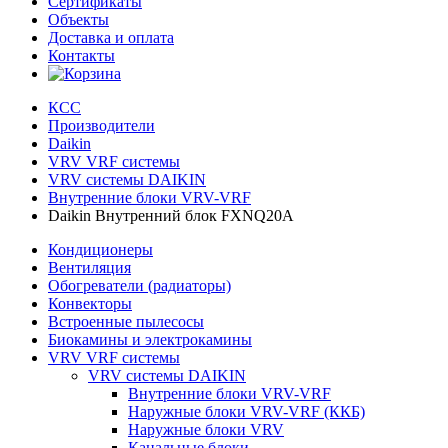
Сертификаты
Объекты
Доставка и оплата
Контакты
КСС
Производители
Daikin
VRV VRF системы
VRV системы DAIKIN
Внутренние блоки VRV-VRF
Daikin Внутренний блок FXNQ20A
Кондиционеры
Вентиляция
Обогреватели (радиаторы)
Конвекторы
Встроенные пылесосы
Биокамины и электрокамины
VRV VRF системы
VRV системы DAIKIN
Внутренние блоки VRV-VRF
Наружные блоки VRV-VRF (ККБ)
Наружные блоки VRV
Канальные блоки