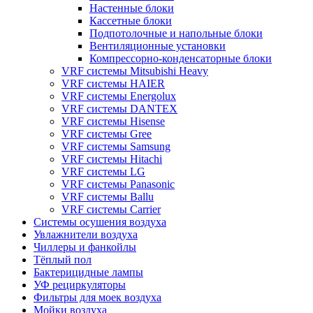
Настенные блоки
Кассетные блоки
Подпотолочные и напольные блоки
Вентиляционные установки
Компрессорно-конденсаторные блоки
VRF системы Mitsubishi Heavy
VRF системы HAIER
VRF системы Energolux
VRF системы DANTEX
VRF системы Hisense
VRF системы Gree
VRF системы Samsung
VRF системы Hitachi
VRF системы LG
VRF системы Panasonic
VRF системы Ballu
VRF системы Carrier
Системы осушения воздуха
Увлажнители воздуха
Чиллеры и фанкойлы
Тёплый пол
Бактерицидные лампы
УФ рециркуляторы
Фильтры для моек воздуха
Мойки воздуха