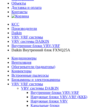
Объекты
Доставка и оплата
Контакты
КСС
Производители
Daikin
VRV VRF системы
VRV системы DAIKIN
Внутренние блоки VRV-VRF
Daikin Внутренний блок FXNQ25A
Кондиционеры
Вентиляция
Обогреватели (радиаторы)
Конвекторы
Встроенные пылесосы
Биокамины и электрокамины
VRV VRF системы
VRV системы DAIKIN
Внутренние блоки VRV-VRF
Наружные блоки VRV-VRF (ККБ)
Наружные блоки VRV
Канальные блоки