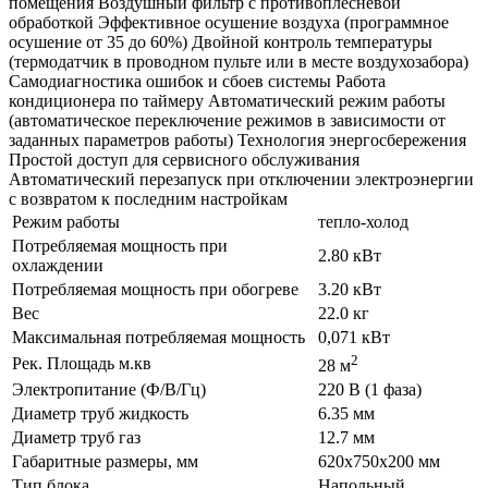
помещения Воздушный фильтр с противоплесневой
обработкой Эффективное осушение воздуха (программное
осушение от 35 до 60%) Двойной контроль температуры
(термодатчик в проводном пульте или в месте воздухозабора)
Самодиагностика ошибок и сбоев системы Работа
кондиционера по таймеру Автоматический режим работы
(автоматическое переключение режимов в зависимости от
заданных параметров работы) Технология энергосбережения
Простой доступ для сервисного обслуживания
Автоматический перезапуск при отключении электроэнергии
с возвратом к последним настройкам
Режим работы
тепло-холод
Потребляемая мощность при
2.80 кВт
охлаждении
Потребляемая мощность при обогреве
3.20 кВт
Вес
22.0 кг
Максимальная потребляемая мощность
0,071 кВт
2
Рек. Площадь м.кв
28 м
Электропитание (Ф/В/Гц)
220 В (1 фаза)
Диаметр труб жидкость
6.35 мм
Диаметр труб газ
12.7 мм
Габаритные размеры, мм
620х750х200 мм
Тип блока
Напольный