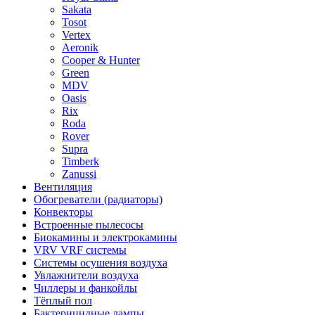
Sakata
Tosot
Vertex
Aeronik
Cooper & Hunter
Green
MDV
Oasis
Rix
Roda
Rover
Supra
Timberk
Zanussi
Вентиляция
Обогреватели (радиаторы)
Конвекторы
Встроенные пылесосы
Биокамины и электрокамины
VRV VRF системы
Системы осушения воздуха
Увлажнители воздуха
Чиллеры и фанкойлы
Тёплый пол
Бактерицидные лампы