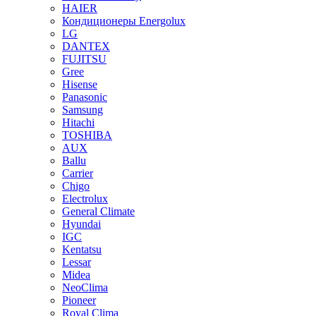
HAIER
Кондиционеры Energolux
LG
DANTEX
FUJITSU
Gree
Hisense
Panasonic
Samsung
Hitachi
TOSHIBA
AUX
Ballu
Carrier
Chigo
Electrolux
General Climate
Hyundai
IGC
Kentatsu
Lessar
Midea
NeoClima
Pioneer
Royal Clima