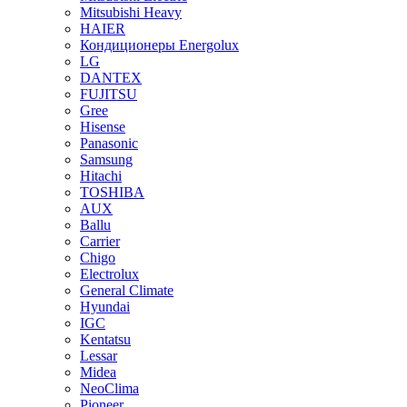
Mitsubishi Heavy
HAIER
Кондиционеры Energolux
LG
DANTEX
FUJITSU
Gree
Hisense
Panasonic
Samsung
Hitachi
TOSHIBA
AUX
Ballu
Carrier
Chigo
Electrolux
General Climate
Hyundai
IGC
Kentatsu
Lessar
Midea
NeoClima
Pioneer