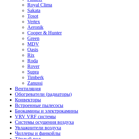
Royal Clima
Sakata
Tosot
Vertex
Aeronik
Cooper & Hunter
Green
MDV
Oasis
Rix
Roda
Rover
Supra
Timberk
Zanussi
Вентиляция
Обогреватели (радиаторы)
Конвекторы
Встроенные пылесосы
Биокамины и электрокамины
VRV VRF системы
Системы осушения воздуха
Увлажнители воздуха
Чиллеры и фанкойлы
Тёплый пол