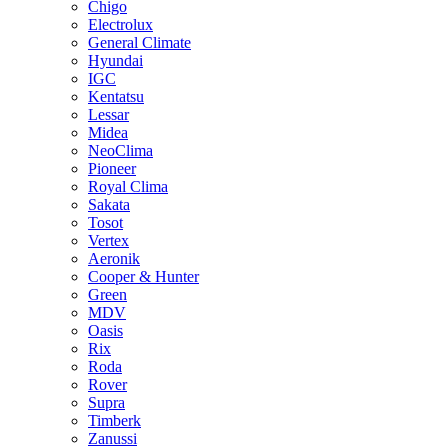
Chigo
Electrolux
General Climate
Hyundai
IGC
Kentatsu
Lessar
Midea
NeoClima
Pioneer
Royal Clima
Sakata
Tosot
Vertex
Aeronik
Cooper & Hunter
Green
MDV
Oasis
Rix
Roda
Rover
Supra
Timberk
Zanussi