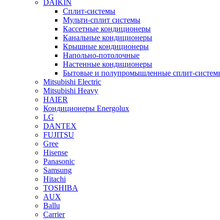
DAIKIN
Сплит-системы
Мульти-сплит системы
Кассетные кондиционеры
Канальные кондиционеры
Крышные кондиционеры
Напольно-потолочные
Настенные кондиционеры
Бытовые и полупромышленные сплит-систем
Mitsubishi Electric
Mitsubishi Heavy
HAIER
Кондиционеры Energolux
LG
DANTEX
FUJITSU
Gree
Hisense
Panasonic
Samsung
Hitachi
TOSHIBA
AUX
Ballu
Carrier