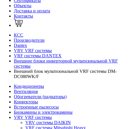
Сертификаты
Объекты
Доставка и оплата
Контакты
КСС
Производители
Dantex
VRV VRF системы
VRF системы DANTEX
Внешние блоки инверторной мультизональной VRF
системы
Внешний блок мультизональной VRF системы DM-
DC080WK/F
Кондиционеры
Вентиляция
Обогреватели (радиаторы)
Конвекторы
Встроенные пылесосы
Биокамины и электрокамины
VRV VRF системы
VRV системы DAIKIN
VRF системы Mitsubishi Heavy