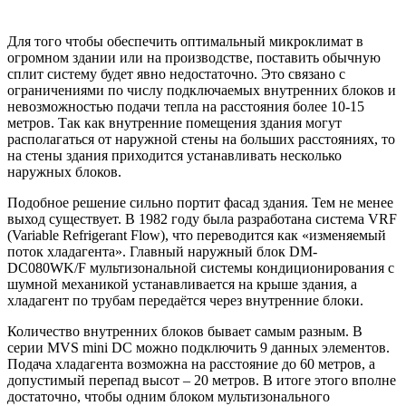
Для того чтобы обеспечить оптимальный микроклимат в
огромном здании или на производстве, поставить обычную
сплит систему будет явно недостаточно. Это связано с
ограничениями по числу подключаемых внутренних блоков и
невозможностью подачи тепла на расстояния более 10-15
метров. Так как внутренние помещения здания могут
располагаться от наружной стены на больших расстояниях, то
на стены здания приходится устанавливать несколько
наружных блоков.
Подобное решение сильно портит фасад здания. Тем не менее
выход существует. В 1982 году была разработана система VRF
(Variable Refrigerant Flow), что переводится как «изменяемый
поток хладагента». Главный наружный блок DM-
DC080WK/F мультизональной системы кондиционирования с
шумной механикой устанавливается на крыше здания, а
хладагент по трубам передаётся через внутренние блоки.
Количество внутренних блоков бывает самым разным. В
серии MVS mini DC можно подключить 9 данных элементов.
Подача хладагента возможна на расстояние до 60 метров, а
допустимый перепад высот – 20 метров. В итоге этого вполне
достаточно, чтобы одним блоком мультизонального