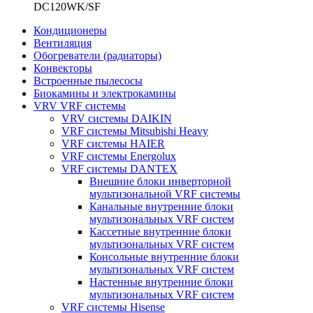
DC120WK/SF
Кондиционеры
Вентиляция
Обогреватели (радиаторы)
Конвекторы
Встроенные пылесосы
Биокамины и электрокамины
VRV VRF системы
VRV системы DAIKIN
VRF системы Mitsubishi Heavy
VRF системы HAIER
VRF системы Energolux
VRF системы DANTEX
Внешние блоки инверторной
мультизональной VRF системы
Канальные внутренние блоки
мультизональных VRF систем
Кассетные внутренние блоки
мультизональных VRF систем
Консольные внутренние блоки
мультизональных VRF систем
Настенные внутренние блоки
мультизональных VRF систем
VRF системы Hisense