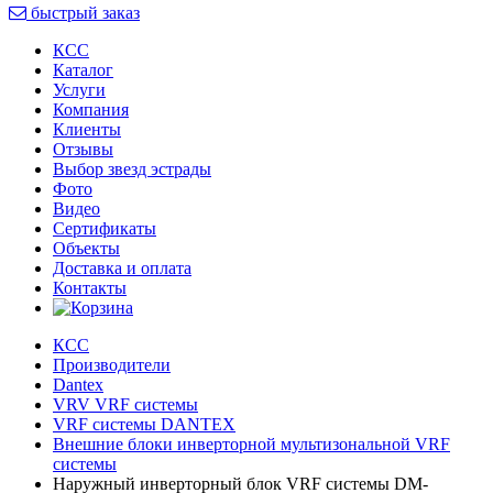
быстрый заказ
КСС
Каталог
Услуги
Компания
Клиенты
Oтзывы
Выбор звезд эстрады
Фото
Видео
Сертификаты
Объекты
Доставка и оплата
Контакты
КСС
Производители
Dantex
VRV VRF системы
VRF системы DANTEX
Внешние блоки инверторной мультизональной VRF
системы
Наружный инверторный блок VRF системы DM-