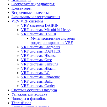
Обогреватели (радиаторы)
Конвекторы
Встроенные пылесосы
Биокамины и электрокамины
VRV VRF системы
VRV системы DAIKIN
VRF системы Mitsubishi Heavy
VRF системы HAIER
Мультизональные системы
кондиционирования VRF
VRF системы Energolux
VRF системы DANTEX
VRF системы Hisense
VRF системы Gree
VRF системы Samsung
VRF системы Hitachi
VRF системы LG
VRF системы Panasonic
VRF системы Ballu
VRF системы Carrier
Системы осушения воздуха
Увлажнители воздуха
Чиллеры и фанкойлы
Тёплый пол